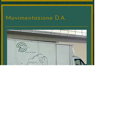
Movimentazione D.A.
La nostra struttura offre un servizio
completo che include il ritiro, la
consegna e l'installazione di
distributori automatici nelle regioni